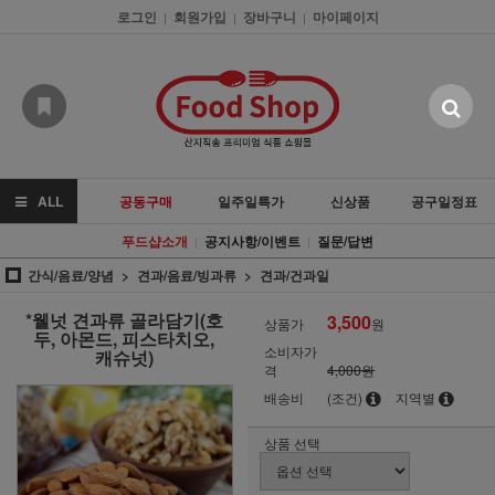
로그인
회원가입
장바구니
마이페이지
|
|
|
ALL
공동구매
일주일특가
신상품
공구일정표
푸드샵소개
공지사항/이벤트
질문/답변
|
|
간식/음료/양념
견과/음료/빙과류
견과/건과일
*웰넛 견과류 골라담기(호
3,500
상품가
원
두, 아몬드, 피스타치오,
소비자가
캐슈넛)
격
4,000원
배송비
(조건)
지역별
상품 선택