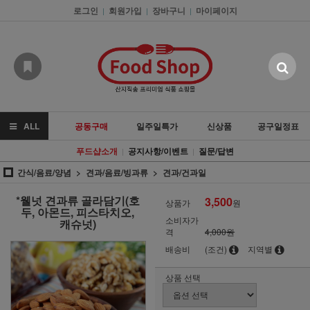
로그인
회원가입
장바구니
마이페이지
|
|
|
ALL
공동구매
일주일특가
신상품
공구일정표
푸드샵소개
공지사항/이벤트
질문/답변
|
|
간식/음료/양념
견과/음료/빙과류
견과/건과일
*웰넛 견과류 골라담기(호
3,500
상품가
원
두, 아몬드, 피스타치오,
소비자가
캐슈넛)
격
4,000원
배송비
(조건)
지역별
상품 선택