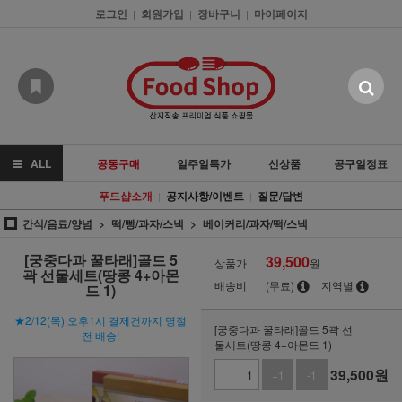
로그인
회원가입
장바구니
마이페이지
|
|
|
ALL
공동구매
일주일특가
신상품
공구일정표
푸드샵소개
공지사항/이벤트
질문/답변
|
|
간식/음료/양념
떡/빵/과자/스낵
베이커리/과자/떡/스낵
[궁중다과 꿀타래]골드 5
39,500
상품가
원
곽 선물세트(땅콩 4+아몬
배송비
(무료)
지역별
드 1)
★2/12(목) 오후1시 결제건까지 명절
[궁중다과 꿀타래]골드 5곽 선
전 배송!
물세트(땅콩 4+아몬드 1)
39,500
원
+1
-1