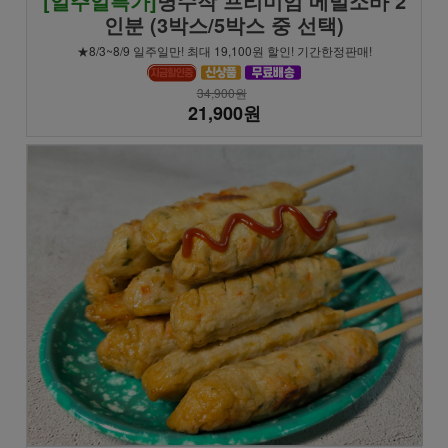
[일주일특가]
명수작 프리미엄 메밀소바 2
인분 (3박스/5박스 중 선택)
★8/3~8/9 일주일만! 최대 19,100원 할인! 기간한정판매!
34,900원
21,900원