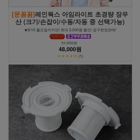
[문꼼꼼]
레인웍스 아임라이트 초경량 장우
산 (크기/손잡이/수동/자동 중 선택가능)
★8/10 월요일까지만! 최대 3,000원 할인! 공구한정판매!
51,000원
48,000원
★★★★★
(1)