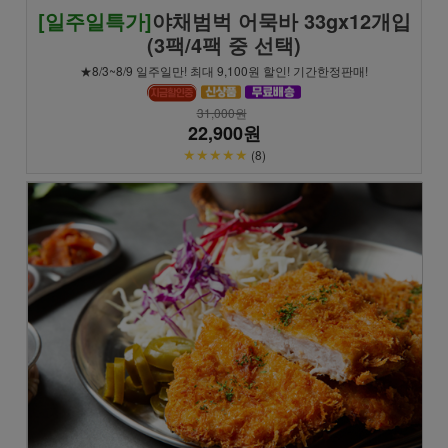
[일주일특가]
야채범벅 어묵바 33gx12개입
(3팩/4팩 중 선택)
★8/3~8/9 일주일만! 최대 9,100원 할인! 기간한정판매!
31,000원
22,900원
★★★★★
(8)