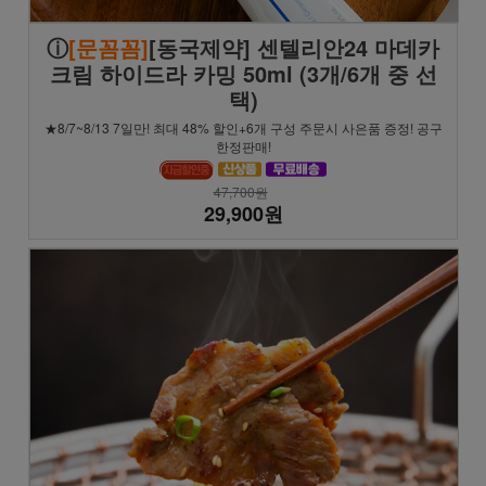
ⓘ
[문꼼꼼]
[동국제약] 센텔리안24 마데카
크림 하이드라 카밍 50ml (3개/6개 중 선
택)
★8/7~8/13 7일만! 최대 48% 할인+6개 구성 주문시 사은품 증정! 공구
한정판매!
47,700원
29,900원