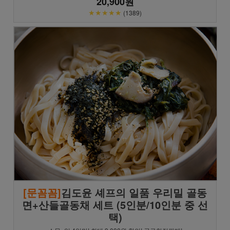
20,900원
★★★★★
(1389)
[문꼼꼼]
김도윤 셰프의 일품 우리밀 골동
면+산들골동채 세트 (5인분/10인분 중 선
택)