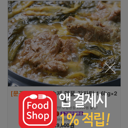
[문꼼꼼]
모녀진 수제 명품 감자탕 1.6kg×2
팩
★8/9 일요일까지만! 수량한정 3,000원 할인!
32,800원
29,800원