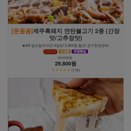
[문꼼꼼]
제주흑돼지 연탄불고기 2종 (간장
맛/고추장맛)
★8/9 일요일까지만! 3일만! 5,800원 할인! 공구한정판매!
35,600원
29,800원
★★★★★
(116)