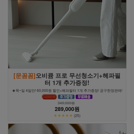
[문꼼꼼]
오비큠 프로 무선청소기+헤파필
터 1개 추가증정!
★목~일 4일만! 60,000원 할인+헤파필터 1개 추가증정! 공구한정판매!
349,000원
289,000원
★★★★★
(25)