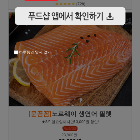
★★★★★
(728)
하루동안 열지 않기
[문꼼꼼]
노르웨이 생연어 필렛
★8/9 일요일까지만! 3,000원 할인!
23,900원