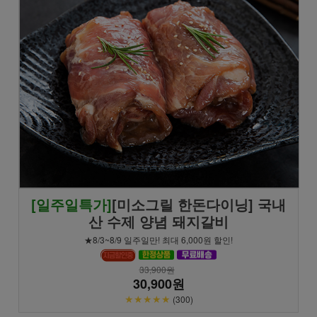
[일주일특가]
[미소그릴 한돈다이닝] 국내
산 수제 양념 돼지갈비
★8/3~8/9 일주일만! 최대 6,000원 할인!
33,900원
30,900원
★★★★★
(300)