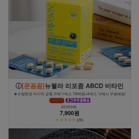
ⓘ
[문꼼꼼]
뉴웰라 리포좀 ABCD 비타민
★수량한정 마지막 공동구매! 1박스 7900원+4박스 구매시 무료배송!
33,000원
7,900원
★★★★★
(29)