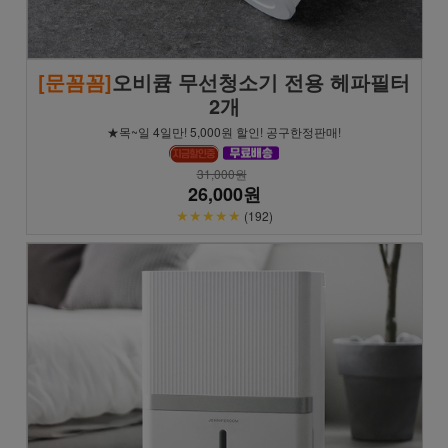
[문꼼꼼]
오비큠 무선청소기 전용 헤파필터
2개
★목~일 4일만! 5,000원 할인! 공구한정판매!
31,000원
26,000원
★★★★★
(192)