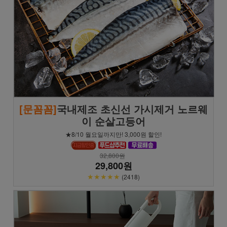
[문꼼꼼]
국내제조 초신선 가시제거 노르웨
이 순살고등어
★8/10 월요일까지만! 3,000원 할인!
32,800원
29,800원
★★★★★
(2418)