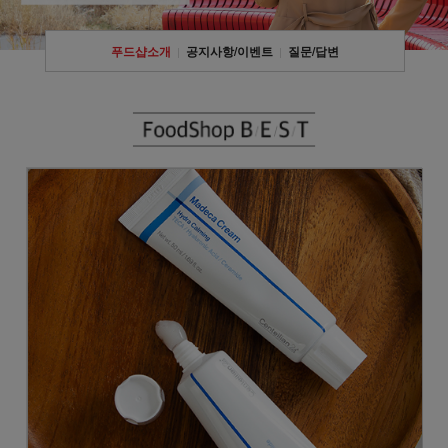
푸드샵소개
공지사항/이벤트
질문/답변
|
|