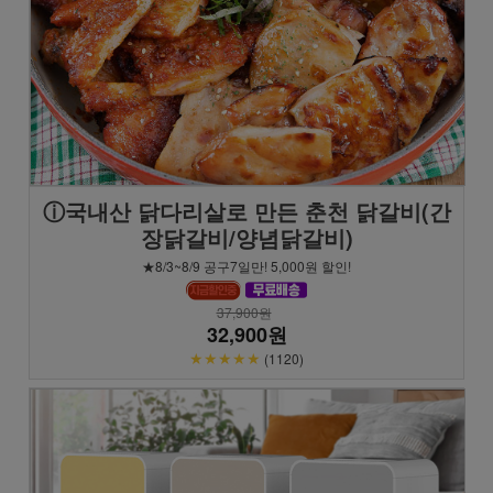
ⓘ국내산 닭다리살로 만든 춘천 닭갈비(간
장닭갈비/양념닭갈비)
★8/3~8/9 공구7일만! 5,000원 할인!
37,900원
32,900원
★★★★★
(1120)