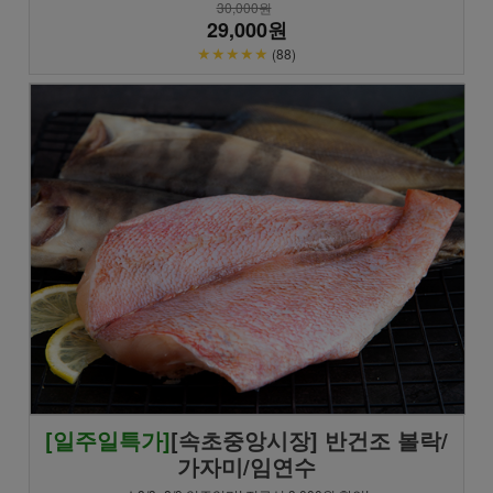
30,000원
29,000원
★★★★★
(88)
[일주일특가]
[속초중앙시장] 반건조 볼락/
가자미/임연수