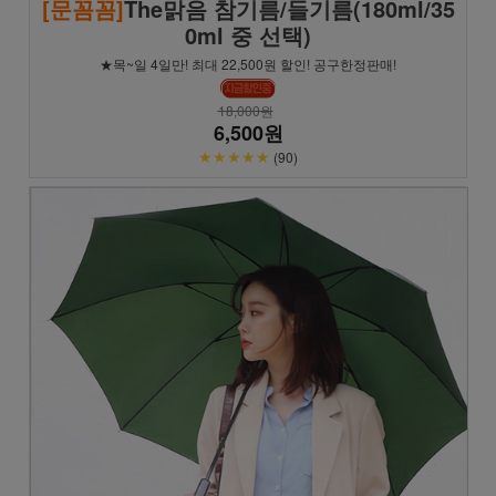
[문꼼꼼]
The맑음 참기름/들기름(180ml/35
0ml 중 선택)
★목~일 4일만! 최대 22,500원 할인! 공구한정판매!
18,000원
6,500원
★★★★★
(90)