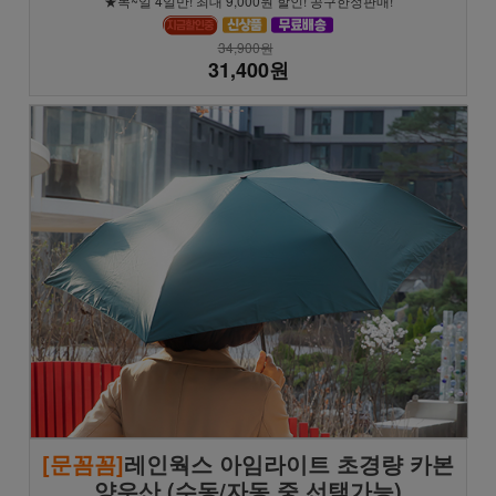
★목~일 4일만! 최대 9,000원 할인! 공구한정판매!
34,900원
31,400원
[문꼼꼼]
레인웍스 아임라이트 초경량 카본
양우산 (수동/자동 중 선택가능)