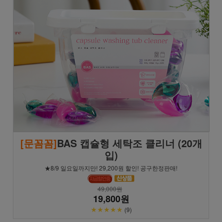
[문꼼꼼]
BAS 캡슐형 세탁조 클리너 (20개
입)
★8/9 일요일까지만! 29,200원 할인! 공구한정판매!
49,000원
19,800원
★★★★★
(9)