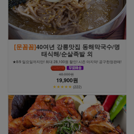
[문꼼꼼]
40여년 강릉맛집 동해막국수/명
태식해/순살족발 외
★8/9 일요일까지만! 최대 28,100원 할인! 시즌 마지막! 공구한정판매!
48,000원
19,900원
★★★★★
(222)