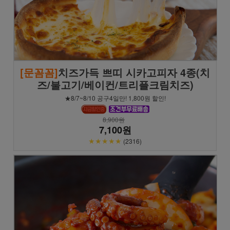
[문꼼꼼]
치즈가득 쁘띠 시카고피자 4종(치
즈/불고기/베이컨/트리플크림치즈)
★8/7~8/10 공구4일만! 1,800원 할인!
8,900원
7,100원
★★★★★
(2316)