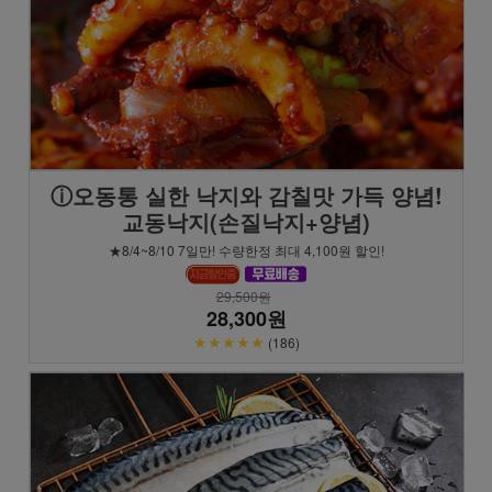
ⓘ오동통 실한 낙지와 감칠맛 가득 양념!
교동낙지(손질낙지+양념)
★8/4~8/10 7일만! 수량한정 최대 4,100원 할인!
29,500원
28,300원
★★★★★
(186)