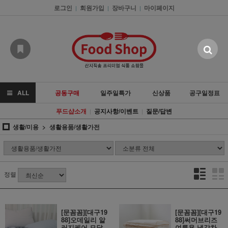
로그인
회원가입
장바구니
마이페이지
|
|
|
ALL
공동구매
일주일특가
신상품
공구일정표
푸드샵소개
공지사항/이벤트
질문/답변
|
|
생활/미용
생활용품/생활가전
정렬
[문꼼꼼][대구19
[문꼼꼼][대구19
88]오데일리 알
88]써머브리즈
러지케어 모달
여름용 냉감차