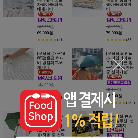
차렵이불/패드/
렵이불/베개커
베개커버
버
108,000
원
164,000
원
69,000원
79,000원
★★★★★
★★★★★
(11)
(28)
[문꼼꼼][대구19
[문꼼꼼]레인웍
88]얼음땡 허니
스 아임라이트
비 냉감패드/베
초경량 카본 양
개커버
우산 (수동/자동
중 선택가능)
144,000
원
18,000
원
79,000원
16,000원
★★★★★
(21)
★★★★★
(185)
[문꼼꼼]레인웍
근육∙관절 통증
스 아임라이트
케어 솔루션! 엔
초경량 장우산
오파워패치
(크기/손잡이/수
동/자동 중 선택