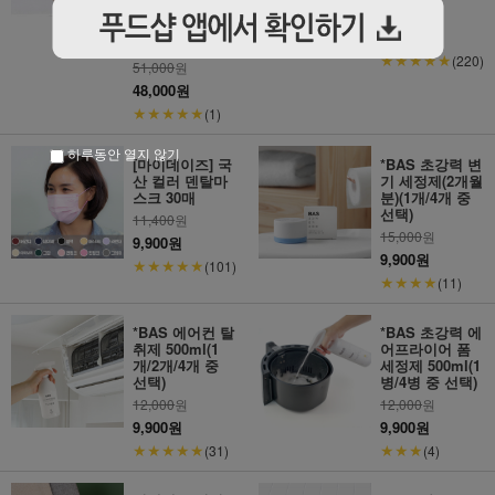
가능)
21,800
원
19,800원
★★★★★
(220)
51,000
원
48,000원
★★★★★
(1)
하루동안 열지 않기
[마이데이즈] 국
*BAS 초강력 변
산 컬러 덴탈마
기 세정제(2개월
스크 30매
분)(1개/4개 중
선택)
11,400
원
15,000
원
9,900원
9,900원
★★★★★
(101)
★★★★
(11)
*BAS 에어컨 탈
*BAS 초강력 에
취제 500ml(1
어프라이어 폼
개/2개/4개 중
세정제 500ml(1
선택)
병/4병 중 선택)
12,000
원
12,000
원
9,900원
9,900원
★★★★★
★★★
(31)
(4)