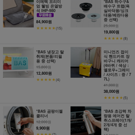
이메텍 프리미
*BAS 하수구&
엄 웰빙 온열방
배수구 트랩(욕
석 IHP-980
실바닥용/싱크
대용/베란다용
중 선택)
84,900원
25,000
원
★★★★★
(15)
19,800원
★★★★★
(8)
*BAS 냉장고 탈
미니언즈 접이
취제(본품/리필
식 핸드카트 장
용 중 선택)
바구니 캐리어
(4바퀴 / 색상 :
15,800
원
옐로우+그레이
12,800원
/ 사이즈 : 중 / 7
7L)
★★★★★
(4)
41,000
원
38,000원
★★★★★
(5)
*BAS 곰팡이젤
*BAS 초강력 차
클리너
량용 에어컨 탈
취스프레이(1개/
12,000
원
2개/4개 중 선
9,900원
택)
★★★★
(7)