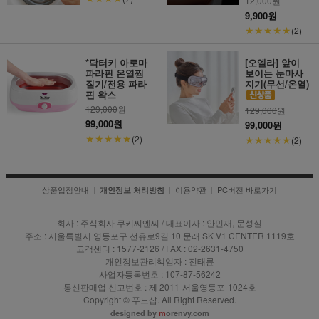
12,000
원
9,900원
★★★★★
(2)
*닥터키 아로마
[오엘라] 앞이
파라핀 온열찜
보이는 눈마사
질기/전용 파라
지기(무선/온열)
핀 왁스
129,000
원
129,000
원
99,000원
99,000원
★★★★★
(2)
★★★★★
(2)
상품입점안내
|
|
이용약관
|
PC버전 바로가기
개인정보 처리방침
회사 : 주식회사 쿠키씨엔씨 / 대표이사 : 안민재, 문성실
주소 : 서울특별시 영등포구 선유로9길 10 문래 SK V1 CENTER 1119호
고객센터 : 1577-2126 / FAX : 02-2631-4750
개인정보관리책임자 : 전태륜
사업자등록번호 : 107-87-56242
통신판매업 신고번호 : 제 2011-서울영등포-1024호
Copyright © 푸드샵. All Right Reserved.
designed by
m
orenvy.com