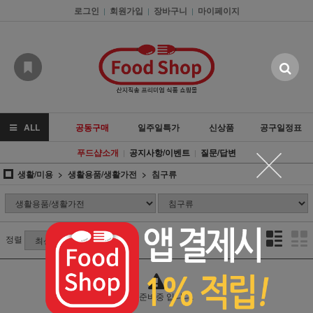
로그인
회원가입
장바구니
마이페이지
|
|
|
ALL
공동구매
일주일특가
신상품
공구일정표
푸드샵소개
공지사항/이벤트
질문/답변
|
|
생활/미용
생활용품/생활가전
침구류
정렬
상품 준비중 입니다.