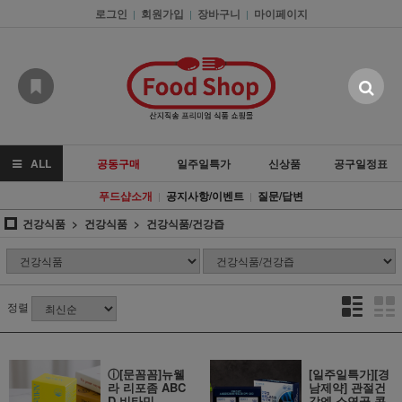
로그인
회원가입
장바구니
마이페이지
|
|
|
ALL
공동구매
일주일특가
신상품
공구일정표
푸드샵소개
공지사항/이벤트
질문/답변
|
|
건강식품
건강식품
건강식품/건강즙
정렬
ⓘ[문꼼꼼]뉴웰
[일주일특가][경
라 리포좀 ABC
남제약] 관절건
D 비타민
강엔 소연골 콘