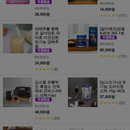
40,000
원
45,000
원
16,900원
38,000원
★★★★★
(137)
양배추를 통째
[알이에프]관절
로 갈아만든 닥
&면역 365 1병
터효 더건강한
유기농 양배추
89,000
원
즙
85,000원
★★★★★
(102)
56,000
원
34,900원
★★★★★
(8)
김소형 유황먹
[심스오가닉] 유
인 흑염소 진액
기농 도라지청
30포 (2박스/4박
스틱 10g×40포
스 선택가능)
37,800원
★★★★★
(20)
50,000
원
48,000원
★★★★★
(50)