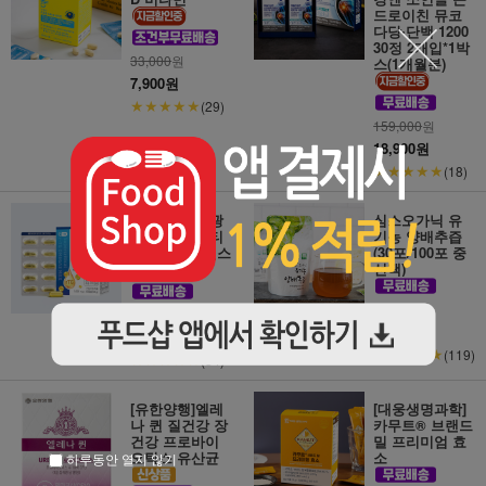
드로이친 뮤코
다당∙단백 1200
30정 2개입*1박
33,000
원
스(1개월분)
7,900원
★★★★★
(29)
159,000
원
18,900원
★★★★★
(18)
[일주일특가]광
심스오가닉 유
동 초임계 알티
기농 양배추즙
지 오메가3 맥스
(30포/100포 중
선택)
24,900
원
35,000
원
23,900원
17,900원
★★★★★
(119)
★★★★★
(34)
[유한양행]엘레
[대웅생명과학]
나 퀸 질건강 장
카무트® 브랜드
건강 프로바이
밀 프리미엄 효
오틱스 유산균
소
하루동안 열지 않기