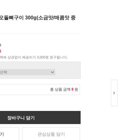
오돌뼈구이 300g(소금맛/매콤맛 중
원
원
액에 상관없이 배송비가 3,000원 청구됩니다.
총 상품 금액
0
원
장바구니 담기
기
관심상품 담기