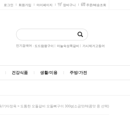
로그인
회원가입
마이페이지
장바구니
주문/배송조회
인기검색어 :
|
|
도드람왕구이
마늘숙성쪽갈비
가시제거고등어
건강식품
생활/미용
주방/가전
> 도톰한 오돌갈비 오돌뼈구이 300g(소금맛/매콤맛 중 선택)
육/기타정육