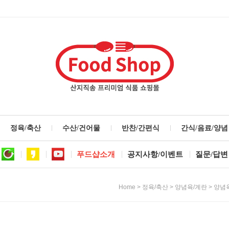
정육/축산
수산/건어물
반찬/간편식
간식/음료/양념
푸드샵소개
공지사항/이벤트
질문/답변
>
>
>
Home
정육/축산
양념육/계란
양념