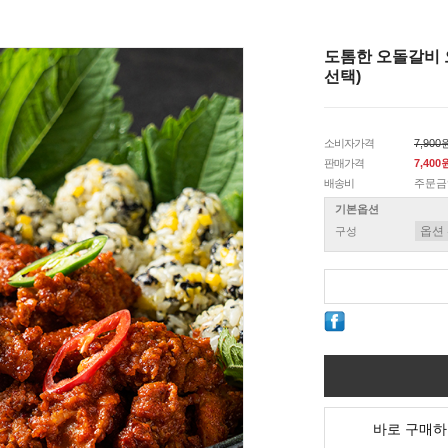
도톰한 오돌갈비 
선택)
소비자가격
7,900
판매가격
7,400
배송비
주문금
기본옵션
구성
바로 구매하