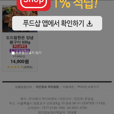
도드람한돈 양념
왕구이 630g
하루동안 열지 않기
17,900
원
14,900원
★★★★★
(4254)
상품입점안내
|
|
이용약관
|
PC버전 바로가기
개인정보 처리방침
회사 : 주식회사 쿠키씨엔씨 / 대표이사 : 안민재, 문성실
주소 : 서울특별시 영등포구 선유로9길 10 문래 SK V1 CENTER 1119호
고객센터 : 1577-2126 / FAX : 02-2631-4750
개인정보관리책임자 : 전태륜