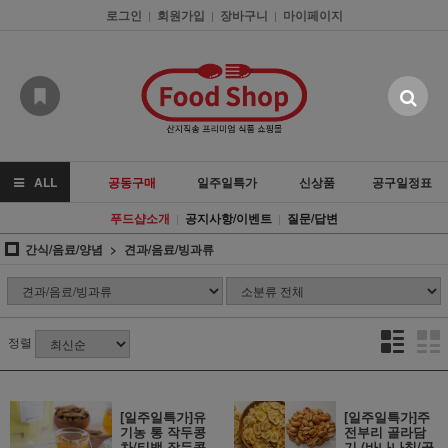
로그인
회원가입
장바구니
마이페이지
|
|
|
ALL
공동구매
일주일특가
신상품
공구일정표
푸드샵소개
공지사항/이벤트
질문/답변
|
|
간식/음료/양념
견과/음료/빙과류
정렬
[일주일특가]유
[일주일특가]주
기농 통 작두콩
전부리 골라담
차/티백 작두콩
기 (바나나칩/골