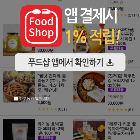
37,900
원
34,900원
★★★★★
(2114)
[영플러스] 복숭
[옥산사과마을]
아 병조림 (황
자연이 만든10
도/백도)
0% 햇 사과즙 1
20ml 50팩
30,000원
34,900원
★★★★★
(88)
★★★★★
(35)
*웰넛 견과류 골
[진저원] 하루편
라담기(호두, 아
강 오리지널 15
몬드, 피스타치
gx30봉
오, 캐슈넛)
4,000
원
35,000
원
하루동안 열지 않기
3,500원
33,000원
★★★★★
(651)
★★★★★
(81)
유기농 호박팥
*제주가 키운 꿀
차 50티백×2팩
유자차/한라봉
(총 100티백)
차/풋귤차/레몬
차