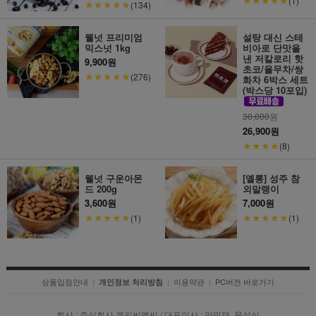
★★★★★
(1)
★★★★★
(134)
웰넛 프리미엄
설탕 대신 스테
믹스넛 1kg
비아로 단맛을
낸 저칼로리 핫
9,900원
초코/율무차/쌍
★★★★★
(276)
화차 6박스 세트
(박스당 10포입)
30,000
원
26,900원
★★★★
(8)
웰넛 구운아몬
[옐롱] 성주 참
드 200g
외말랭이
3,600원
7,000원
★★★★★
★★★★★
(1)
(1)
상품입점안내
|
|
이용약관
|
PC버전 바로가기
개인정보 처리방침
회사 : 주식회사 쿠키씨엔씨 / 대표이사 : 안민재, 문성실