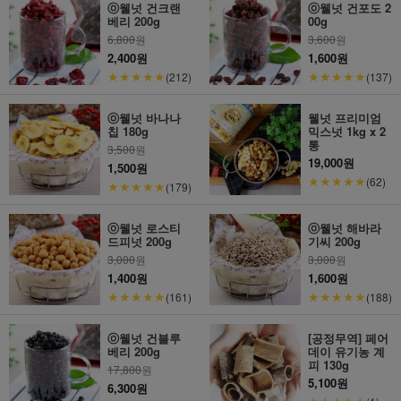
ⓞ웰넛 건크랜
ⓞ웰넛 건포도 2
베리 200g
00g
6,800
원
3,600
원
2,400원
1,600원
★★★★★
★★★★★
(212)
(137)
ⓞ웰넛 바나나
웰넛 프리미엄
칩 180g
믹스넛 1kg x 2
통
3,500
원
19,000원
1,500원
★★★★★
(62)
★★★★★
(179)
ⓞ웰넛 로스티
ⓞ웰넛 해바라
드피넛 200g
기씨 200g
3,000
원
3,000
원
1,400원
1,600원
★★★★★
★★★★★
(161)
(188)
ⓞ웰넛 건블루
[공정무역] 페어
베리 200g
데이 유기농 계
피 130g
17,800
원
5,100원
6,300원