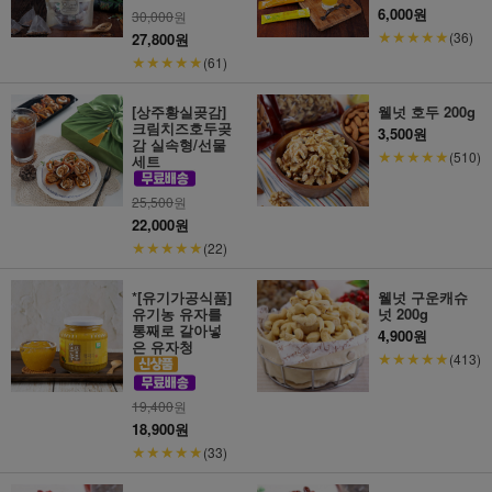
6,000원
30,000
원
★★★★★
(36)
27,800원
★★★★★
(61)
[상주황실곶감]
웰넛 호두 200g
크림치즈호두곶
3,500원
감 실속형/선물
★★★★★
(510)
세트
25,500
원
22,000원
★★★★★
(22)
*[유기가공식품]
웰넛 구운캐슈
유기농 유자를
넛 200g
통째로 갈아넣
4,900원
은 유자청
★★★★★
(413)
19,400
원
18,900원
★★★★★
(33)