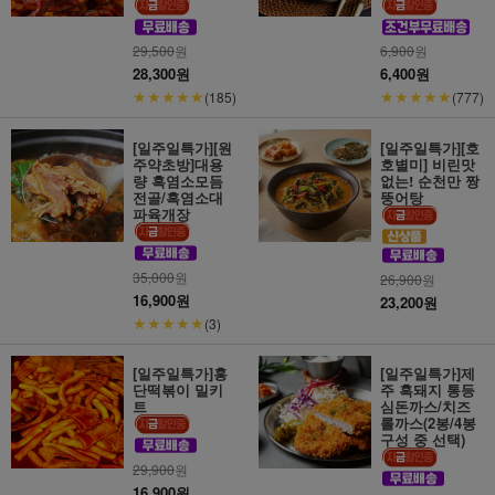
29,500
원
6,900
원
28,300원
6,400원
★★★★★
★★★★★
(185)
(777)
[일주일특가][원
[일주일특가][호
주약초방]대용
호별미] 비린맛
량 흑염소모듬
없는! 순천만 짱
전골/흑염소대
뚱어탕
파육개장
35,000
원
26,900
원
16,900원
23,200원
★★★★★
(3)
[일주일특가]홍
[일주일특가]제
단떡볶이 밀키
주 흑돼지 통등
트
심돈까스/치즈
롤까스(2봉/4봉
구성 중 선택)
29,900
원
16,900원