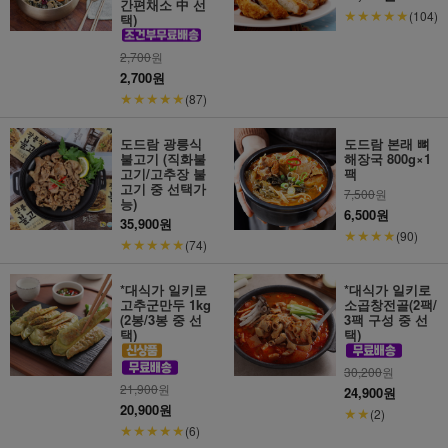
간편채소 中 선
★★★★★
(104)
택)
2,700
원
2,700원
★★★★★
(87)
도드람 광릉식
도드람 본래 뼈
불고기 (직화불
해장국 800g×1
고기/고추장 불
팩
고기 중 선택가
7,500
원
능)
6,500원
35,900원
★★★★
(90)
★★★★★
(74)
*대식가 일키로
*대식가 일키로
고추군만두 1kg
소곱창전골(2팩/
(2봉/3봉 중 선
3팩 구성 중 선
택)
택)
30,200
원
21,900
원
24,900원
20,900원
★★
(2)
★★★★★
(6)