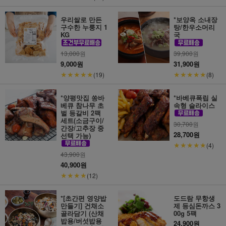
우리쌀로 만든
*보양옥 소내장
구수한 누룽지 1
탕/한우소머리
KG
국
13,000
원
39,900
원
9,000원
31,900원
★★★★★
★★★★★
(19)
(8)
*양평맛집 쏭바
*바베큐폭립 실
베큐 참나무 초
속형 슬라이스
벌 등갈비 2팩
세트(소금구이/
30,700
원
간장/고추장 중
28,700원
선택 가능)
★★★★★
(4)
43,900
원
40,900원
★★★★
(12)
*[초간편 영양밥
도드람 무항생
만들기] 건채소
제 등심돈까스 3
골라담기 (산채
00g 5팩
밥용/버섯밥용
24,900원