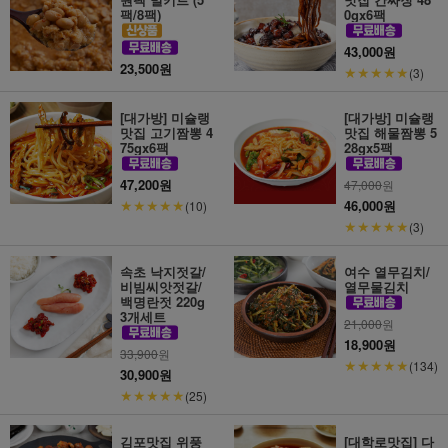
팩/8팩)
0gx6팩
43,000원
23,500원
★★★★★
(3)
[대가방] 미슐랭
[대가방] 미슐랭
맛집 고기짬뽕 4
맛집 해물짬뽕 5
75gx6팩
28gx5팩
47,200원
47,000
원
★★★★★
46,000원
(10)
★★★★★
(3)
속초 낙지젓갈/
여수 열무김치/
비빔씨앗젓갈/
열무물김치
백명란젓 220g
3개세트
21,000
원
18,900원
33,900
원
★★★★★
(134)
30,900원
★★★★★
(25)
김포맛집 위풍
[대학로맛집] 다