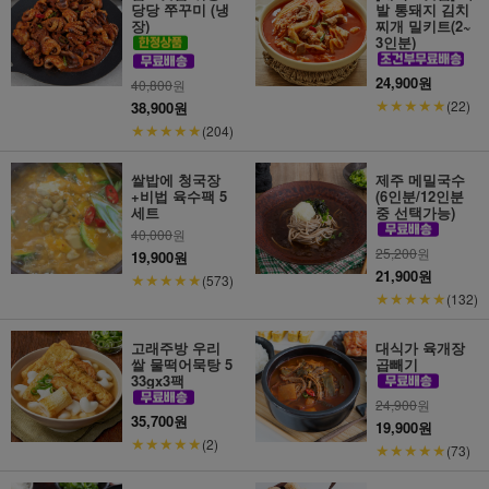
당당 쭈꾸미 (냉
발 통돼지 김치
장)
찌개 밀키트(2~
3인분)
24,900원
40,800
원
★★★★★
(22)
38,900원
★★★★★
(204)
쌀밥에 청국장
제주 메밀국수
+비법 육수팩 5
(6인분/12인분
세트
중 선택가능)
40,000
원
25,200
원
19,900원
21,900원
★★★★★
(573)
★★★★★
(132)
고래주방 우리
대식가 육개장
쌀 물떡어묵탕 5
곱빼기
33gx3팩
24,900
원
35,700원
19,900원
★★★★★
(2)
★★★★★
(73)