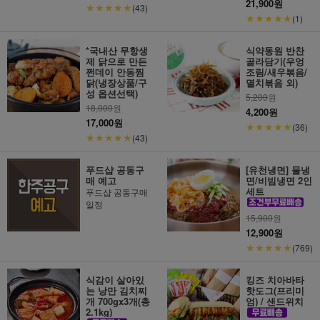
21,900원
★★★★★
(43)
★★★★★
(1)
*국내산 무항생
식약동원 반찬
제 닭으로 만든
골라담기(우엉
쩐데이 안동찜
조림/새우볶음/
닭(냉장상품/구
멸치볶음 외)
성 옵션선택)
5,200
원
18,000
원
4,200원
17,000원
★★★★★
(36)
★★★★★
(43)
푸드샵 공동구
[유천냉면] 물냉
매 예고
면/비빔냉면 2인
세트
푸드샵 공동구매
일정
15,900
원
12,900원
★★★★★
(769)
식감이 살아있
킹즈 치아바타
는 낭만 김치찌
핫도그(프리미
개 700gx3개(총
엄) / 샌드위치
2.1kg)