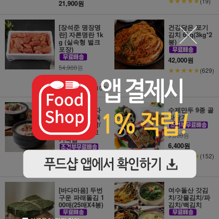
★★★★★
(19)
21,900원
[장석준 명장명
건강담은 포기
란] 자른명란 1k
김치 6kg(3kg*2
g (실속형 벌크
봉)
포장)
42,000원
54,900
원
★★★★★
(629)
48,900원
★★★★★
(1103)
[용인맛집 경자
수제만두 9종 골
국밥]깔끔한 육
라담기
수의 돼지국밥/
순대국밥/살고
9,800
원
기국밥
6,400원
★★★★★
(152)
7,900원
★★★★★
(876)
[바다마음] 두번
여수돌산 갓김
구운 파래돌김 1
치/갓물김치/파
00매(25매X4봉)
김치/백김치