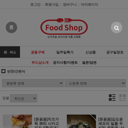
로그인
회원가입
장바구니
마이페이지
|
|
|
ALL
공동구매
일주일특가
신상품
공구일정표
푸드샵소개
공지사항/이벤트
질문/답변
|
|
반찬/간편식
정렬
[문꼼꼼]치즈가
[문꼼꼼]김도윤
득 쁘띠 시카고
셰프의 일품 우
피자 4종(치즈/
리밀 골동면+산