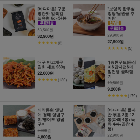
[바다마음] 구운
*보양옥 한우설
명란맛 알톡김
렁탕/남원골 추
실속형 6g×54봉
어탕
53,500
원
29,900
원
32,900원
27,900원
★★★★★
(2)
★★★★★
(5)
대구 반고개무
*[승현푸드]옹심
침회 세트 930g
이&감자전&메
밀전병 골라담
22,000원
기
★★★★★
(120)
10,500
원
9,200원
★★★★★
(179)
식약동원 옛날
[바다마음] 돌자
애 청태 양념구
반 볶음 3종 12
이/뱅어포 양념
봉(파래 4봉+녹
구이
차 4봉+곱창 4
봉)
5,800
원
22,900
원
4,800원