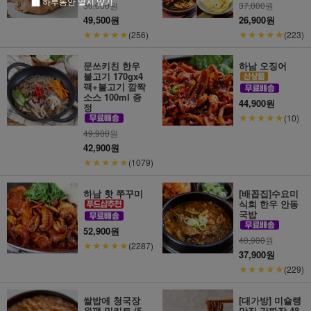
하루동안 열지 않기
50,000
원
37,000
원
49,500원
26,900원
★★★★★
★★★★★
(256)
(223)
문쓰키친 한우
하남 오징어
불고기 170gx4
팩+불고기 깜짝
소스 100ml 증
44,900원
정
★★★★★
(10)
49,900
원
42,900원
★★★★★
(1079)
하남 핫 쭈꾸미
[배꼽집]수요미
식회 한우 안동
국밥
52,900원
40,900
원
★★★★★
(2287)
37,900원
★★★★★
(229)
쌀밥에 청국장
[대가방] 미슐랭
원팩 밀키트 (5
맛집 간짜장 48