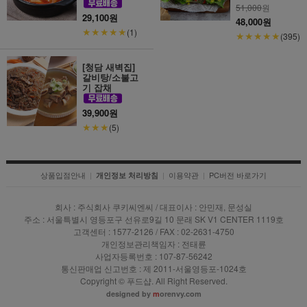
51,000
원
29,100원
48,000원
★★★★★
(1)
★★★★★
(395)
[청담 새벽집]
갈비탕/소불고
기 잡채
39,900원
★★★
(5)
상품입점안내
|
|
이용약관
|
PC버전 바로가기
개인정보 처리방침
회사 : 주식회사 쿠키씨엔씨 / 대표이사 : 안민재, 문성실
주소 : 서울특별시 영등포구 선유로9길 10 문래 SK V1 CENTER 1119호
고객센터 : 1577-2126 / FAX : 02-2631-4750
개인정보관리책임자 : 전태륜
사업자등록번호 : 107-87-56242
통신판매업 신고번호 : 제 2011-서울영등포-1024호
Copyright © 푸드샵. All Right Reserved.
designed by
m
orenvy.com