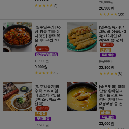
28,000
원
★★★★★
(5)
20,900원
★★★★★
(33)
[일주일특가][45
[일주일특가]야
년 전통 전국 3
채범벅 어묵바 3
대맛집] 광주 똑
3gx12개입 (3
순이아구찜 500
팩/4팩 중 선택)
g
12,900
원
31,000
원
9,900원
22,900원
★★★★★
(27)
★★★★★
(8)
[일주일특가]명
[속초맛집] 황태
수작 프리미엄
만상 황태살과
메밀소바 2인분
들기름으로 우
(3박스/5박스 중
려낸 황태진국
선택)
(3봉/6봉 중 선
택)
33,000원
34,900
원