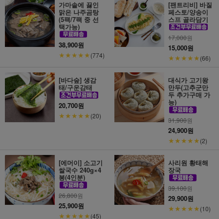
가마솥에 끓인
[팬트리비] 바질
맑은 나주곰탕
페스토/양송이
(5팩/7팩 중 선
스프 골라담기
택가능)
17,000
원
38,900원
15,000원
★★★★★
(774)
★★★★★
(66)
[바다숲] 생감
대식가 고기왕
태/구운감태
만두(고추군만
두 추가구매 가
능)
20,700원
★★★★★
(20)
31,900
원
24,900원
★★★★★
(2)
[에머이] 소고기
사리원 황태해
쌀국수 240g×4
장국
봉(4인분)
39,100
원
26,800
원
29,900원
25,900원
★★★★★
(10)
★★★★★
(45)