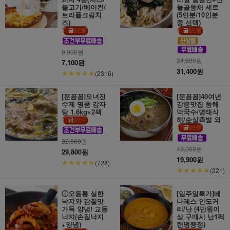
불고기/베이컨/
들골동채 세트
트리플크림치
(5인분/10인분
즈)
중 선택)
8,900
원
34,900
원
7,100원
31,400원
★★★★★
(2316)
[문꼼꼼]모녀진
[문꼼꼼]40여년
수제 명품 감자
강릉맛집 동해
탕 1.6kg×2팩
막국수/명태식
해/순살족발 외
32,800
원
48,000
원
29,800원
19,900원
★★★★★
(728)
★★★★★
(221)
ⓘ오동통 실한
[일주일특가]베
낙지와 감칠맛
나레스 인도커
가득 양념! 교동
리/난 (4만원이
낙지(손질낙지
상 구매시 난1팩
+양념)
랜덤증정)