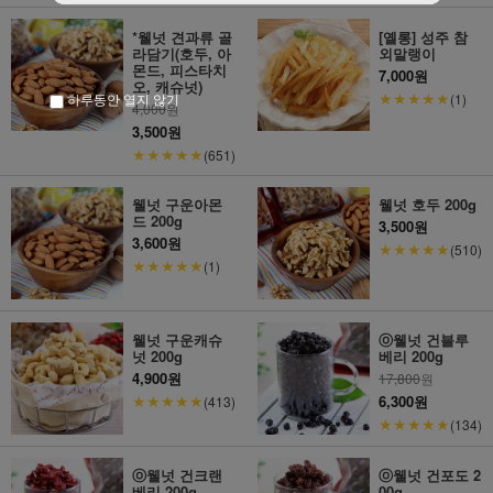
*웰넛 견과류 골
[옐롱] 성주 참
라담기(호두, 아
외말랭이
몬드, 피스타치
7,000원
오, 캐슈넛)
★★★★★
(1)
하루동안 열지 않기
4,000
원
3,500원
★★★★★
(651)
웰넛 구운아몬
웰넛 호두 200g
드 200g
3,500원
3,600원
★★★★★
(510)
★★★★★
(1)
웰넛 구운캐슈
ⓞ웰넛 건블루
넛 200g
베리 200g
4,900원
17,800
원
★★★★★
6,300원
(413)
★★★★★
(134)
ⓞ웰넛 건크랜
ⓞ웰넛 건포도 2
베리 200g
00g