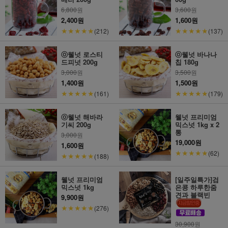
6,800
원
3,600
원
2,400원
1,600원
★★★★★
★★★★★
(212)
(137)
ⓞ웰넛 로스티
ⓞ웰넛 바나나
드피넛 200g
칩 180g
3,000
원
3,500
원
1,400원
1,500원
★★★★★
★★★★★
(161)
(179)
ⓞ웰넛 해바라
웰넛 프리미엄
기씨 200g
믹스넛 1kg x 2
통
3,000
원
19,000원
1,600원
★★★★★
(62)
★★★★★
(188)
웰넛 프리미엄
[일주일특가]검
믹스넛 1kg
은콩 하루한줌
견과 블랙빈
9,900원
★★★★★
(276)
30,900
원