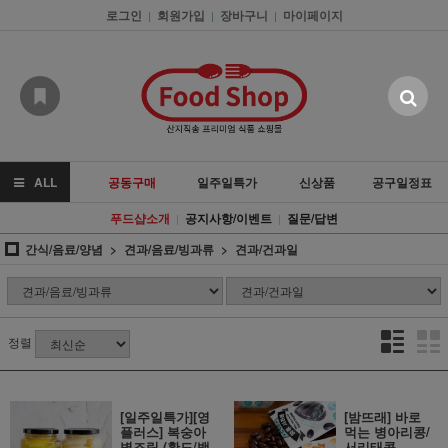
로그인
회원가입
장바구니
마이페이지
|
|
|
ALL
공동구매
일주일특가
신상품
공구일정표
푸드샵소개
공지사항/이벤트
질문/답변
|
|
간식/음료/양념
견과/음료/빙과류
견과/건과일
정렬
[일주일특가][영
[밤뜨래] 바로
플러스] 복숭아
먹는 병아리콩/
병조림 (황도/백
서리태콩