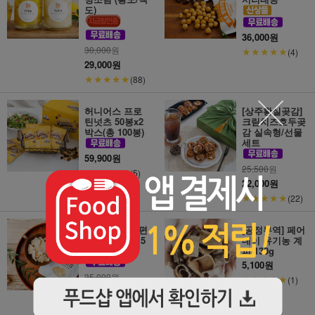
도)
36,000원
30,000
원
★★★★★
(4)
29,000원
★★★★★
(88)
허니어스 프로
[상주황실곶감]
틴넛츠 50봉x2
크림치즈호두곶
박스(총 100봉)
감 실속형/선물
세트
59,900원
25,500
원
★★★★★
(5)
22,000원
★★★★★
(22)
[진저원] 하루편
[공정무역] 페어
강 오리지널 15
데이 유기농 계
gx30봉
피 130g
5,100원
35,000
원
★★★★★
(1)
33,000원
★★★★★
(81)