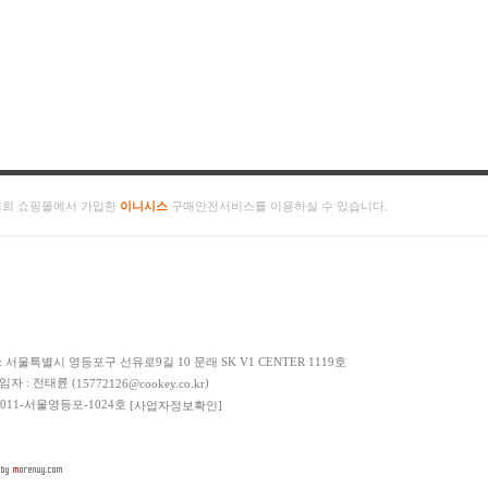
저희 쇼핑몰에서 가입한
이니시스
구매안전서비스를 이용하실 수 있습니다.
: 서울특별시 영등포구 선유로9길 10 문래 SK V1 CENTER 1119호
책임자 : 전태륜 (
)
15772126@cookey.co.kr
 2011-서울영등포-1024호
[사업자정보확인]