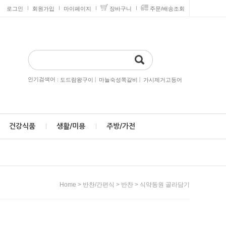
로그인
회원가입
마이페이지
장바구니
주문/배송조회
인기검색어 :
|
|
도드람왕구이
마늘숙성쪽갈비
가시제거고등어
건강식품
생활/미용
주방/가전
>
>
>
Home
반찬/간편식
반찬
식약동원 골라담기