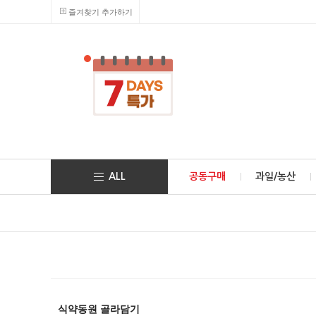
즐겨찾기 추가하기
ALL
공동구매
과일/농산
식약동원 골라담기