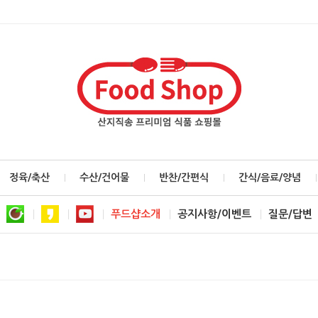
정육/축산
수산/건어물
반찬/간편식
간식/음료/양념
푸드샵소개
공지사항/이벤트
질문/답변