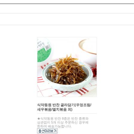
식약동원 반찬 골라담기(우엉조림/
새우볶음/멸치볶음 외)
★식약동원 반찬 8종은 반찬 종류와
상관없이 5개 이상 주문하신 경우에
한하여 배송가능합니다.