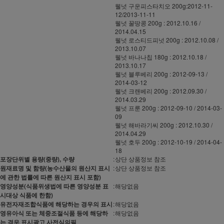
웰넛 구운피스타치오 200g:2012-11-
12/2013-11-11
웰넛 꿀땅콩 200g : 2012.10.16 /
2014.04.15
웰넛 로스티드피넛 200g : 2012.10.08 /
2013.10.07
웰넛 바나나칩 180g : 2012.10.18 /
2013.10.17
웰넛 블루베리 200g : 2012-09-13 /
2014-03-12
웰넛 크랜베리 200g : 2012.09.30 /
2014.03.29
웰넛 프룬 200g : 2012-09-10 / 2014-03-
09
웰넛 해바라기씨 200g : 2012.10.30 /
2014.04.29
웰넛 호두 200g : 2012-10-19 / 2014-04-
18
포장단위별 용량(중량), 수량
:
상단 상품정보 참조
원재료명 및 함량(농수산물의 원산지 표시
:
상단 상품정보 참조
에 관한 법률에 따른 원산지 표시 포함)
영양성분(식품위생법에 따른 영양성분 표
:
해당없음
시대상 식품에 한함)
유전자재조합식품에 해당하는 경우의 표시
:
해당없음
영유아식 또는 체중조절식품 등에 해당하
:
해당없음
는 경우 표시광고 사전심의필