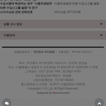
수입식품에 해당하는 경우 "식품위생법에
:
식품위생법에 따른 수입신고를 필함
따른 수입신고를 필함"의 문구
소비자상담 관련 전화번호
:
쿠키쇼핑 1577-2126
상품 고시 정보
이용안내
상품입점안내
|
|
이용약관
|
PC버전 바로가기
개인정보 처리방침
회사 : 주식회사 쿠키씨엔씨 / 대표이사 : 안민재, 문성실
주소 : 서울특별시 영등포구 선유로9길 10 문래 SK V1 CENTER 1119호
고객센터 : 1577-2126 / FAX : 02-2631-4750
개인정보관리책임자 : 전태륜
사업자등록번호 : 107-87-56242
통신판매업 신고번호 : 제 2011-서울영등포-1024호
Copyright © 푸드샵. All Right Reserved.
designed by
m
orenvy.com