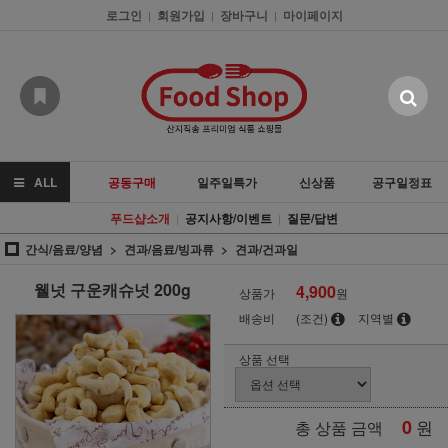
로그인
회원가입
장바구니
마이페이지
|
|
|
ALL
공동구매
일주일특가
신상품
공구일정표
푸드샵소개
공지사항/이벤트
질문/답변
|
|
간식/음료/양념
견과/음료/빙과류
견과/건과일
웰넛 구운캐슈넛 200g
4,900
상품가
원
배송비
(조건)
지역별
상품 선택
0
원
총 상품 금액