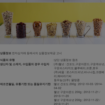
상품정보
전자상거래 등에서의 상품정보제공 고시
식품의 유형
:
상단 상품정보 참조
생산자 및 소재지, 수입품의 경우 수입자
:
(주)웰넛 : 건포도,구운아몬드,구운캐슈넛,
구운피스타치오,블루베리,프룬,호두
(주)세움 : 로스티드피넛,바나나칩,크랜베
리,해바라기씨
동우농산(주) :꿀땅콩
제조연월일, 유통기한 또는 품질유지기한
:
웰넛 건포도 200g : 2012-10-03 / 2014-
04-02
웰넛 구운아몬드 200g : 2012-11-21 /
2013-11-20
웰넛 구운캐슈넛 200g : 2012-11-22 /
2013-11-21