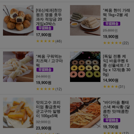
[대신제과]천안
*쪄옴 현미 가래
원조 명품 호두
떡 1kg×2봉 세
과자 적앙금 20
트
개입x3박스
25,800
원
17,900원
19,900원
★★★★★
(46)
★★★★★
(22)
*쪄옴 구워먹는
[독일 전통 케
치즈떡 / 고구마
익] 바움쿠헨 6
떡
종 선물세트 / 2
5g x 12개(총 30
0g)
24,900
원
14,900원
19,900원
★★★★
(31)
★★★★★
(12)
맛의고수 프리
*바다마음 황태
미엄 황금호박
스낵 빠삭황 (달
군고구마 말랭
콤한 맛/매콤한
이 100gx5팩
맛)
32,900
원
19,700원
23,900원
★★★★★
(12)
★★★★★