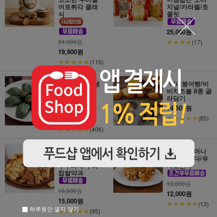
어포튀각 클래
지널/카라멜/초
식
콜릿
25,000원
★★★★
24,900
원
(17)
19,900원
★★★★★
(116)
영광 모싯잎 생
*미니붕어빵/비
송편/생개떡
비치즈볼 8종 골
라담기
14,500원
23,900
원
★★★★★
(85)
21,900원
★★★★★
(406)
*[이장님과자점]
강옥연 할머니
인절미스낵/참
수제 오란다/유
두부과자/우리
자오란다
찹쌀약과
13,000
원
16,500
원
12,000원
15,000원
★★★★★
(13)
하루동안 열지 않기
★★★★★
(95)