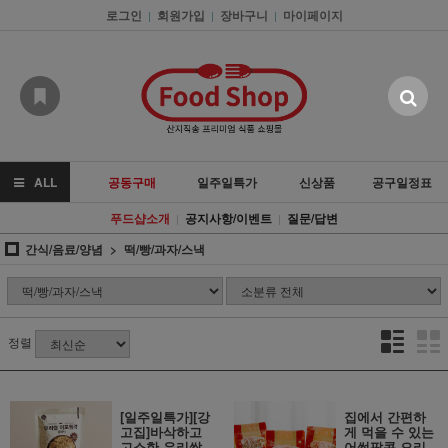
로그인
회원가입
장바구니
마이페이지
|
|
|
ALL
공동구매
일주일특가
신상품
공구일정표
푸드샵소개
공지사항/이벤트
질문/답변
|
|
간식/음료/양념
떡/빵/과자/스낵
정렬
[일주일특가][강
집에서 간편하
고집]바삭하고
게 먹을 수 있는
고소한 우리쌀
어썸팝콘 오리