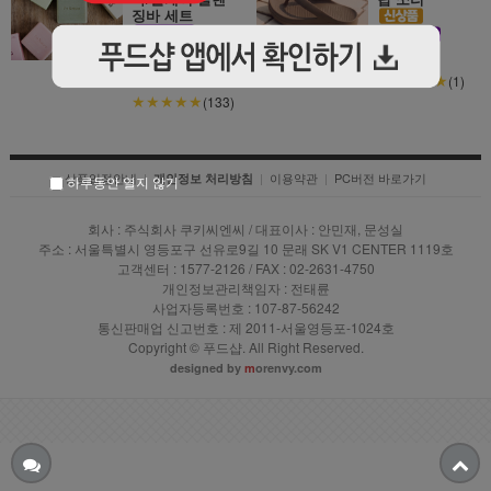
징바 세트
39,000
원
59,000원
33,000원
★★★★★
(1)
★★★★★
(133)
상품입점안내
|
|
이용약관
|
PC버전 바로가기
개인정보 처리방침
하루동안 열지 않기
회사 : 주식회사 쿠키씨엔씨 / 대표이사 : 안민재, 문성실
주소 : 서울특별시 영등포구 선유로9길 10 문래 SK V1 CENTER 1119호
고객센터 : 1577-2126 / FAX : 02-2631-4750
개인정보관리책임자 : 전태륜
사업자등록번호 : 107-87-56242
통신판매업 신고번호 : 제 2011-서울영등포-1024호
Copyright © 푸드샵. All Right Reserved.
designed by
m
orenvy.com