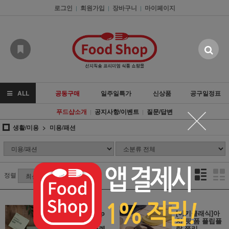
로그인
회원가입
장바구니
마이페이지
|
|
|
ALL
공동구매
일주일특가
신상품
공구일정표
푸드샵소개
공지사항/이벤트
질문/답변
|
|
생활/미용
미용/패션
정렬
[아임네이처] p
[아키클래식]아
H밸런스 샴푸
치-핏 폼 플립플
바/올케어 클렌
랍 쪼리