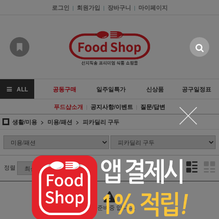
로그인
회원가입
장바구니
마이페이지
|
|
|
ALL
공동구매
일주일특가
신상품
공구일정표
푸드샵소개
공지사항/이벤트
질문/답변
|
|
생활/미용
미용/패션
피카딜리 구두
정렬
상품 준비중 입니다.