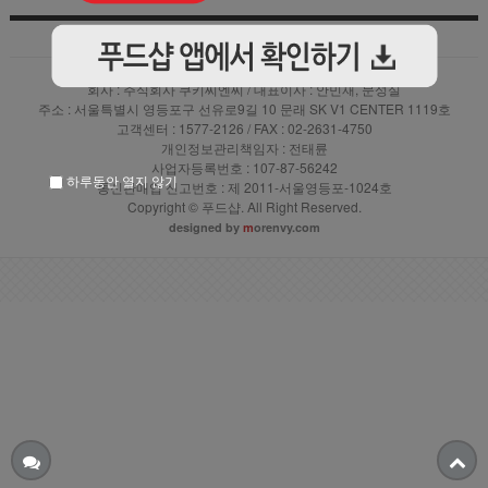
상품입점안내
|
|
이용약관
|
PC버전 바로가기
개인정보 처리방침
회사 : 주식회사 쿠키씨엔씨 / 대표이사 : 안민재, 문성실
주소 : 서울특별시 영등포구 선유로9길 10 문래 SK V1 CENTER 1119호
고객센터 : 1577-2126 / FAX : 02-2631-4750
개인정보관리책임자 : 전태륜
사업자등록번호 : 107-87-56242
하루동안 열지 않기
통신판매업 신고번호 : 제 2011-서울영등포-1024호
Copyright © 푸드샵. All Right Reserved.
designed by
m
orenvy.com